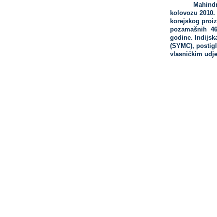
Mahindr
kolovozu 2010. 
korejskog proi
pozamašnih 463 
godine. Indijs
(SYMC), postigl
vlasničkim udj