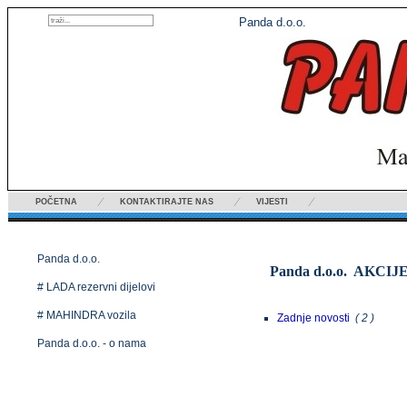
Panda d.o.o.
POČETNA
KONTAKTIRAJTE NAS
VIJESTI
Panda d.o.o. novosti
Panda d.o.o.
Panda d.o.o. AKCIJE 
# LADA rezervni dijelovi
# MAHINDRA vozila
Zadnje novosti
( 2 )
Panda d.o.o. - o nama